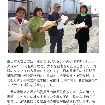
東日本大震災では、液化石油ガスタンクの倒壊で発生した大
火災が10日間も続くなど、大きな被害をもたらしました。同
様のタンクは名古屋港にもあります。日本共産党の河江明美
衆院東海比例予定候補と、西田とし子愛知４区予定候補、も
とむら伸子参院愛知選挙区予定候補は3月16日、名古屋港のコ
ンビナート地帯を視察しました。
元全港湾名古屋支部委員長の篠原俊彦さんが、入り組んだ
埠頭（ふとう）に林立するタンク群を案内。軟弱な埋め立て
地では、液状化による建造物の被害が指摘されています。篠