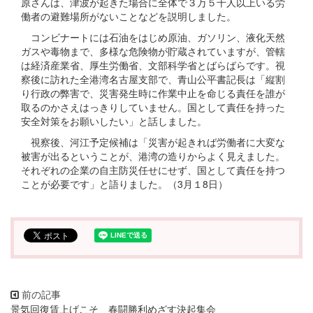
原さんは、津波が起きた場合に全体で３万５千人以上いる労
働者の避難場所がないことなどを説明しました。
コンビナートには石油をはじめ原油、ガソリン、液化天然
ガスや毒物まで、多様な危険物が貯蔵されていますが、管轄
は経済産業省、厚生労働省、文部科学省とばらばらです。視
察後に訪れた全港湾名古屋支部で、青山公平書記長は「縦割
り行政の弊害で、災害発生時に作業中止を命じる責任を誰が
取るのかさえはっきりしていません。国として責任を持った
安全対策をお願いしたい」と話しました。
視察後、河江予定候補は「災害が起きれば労働者に大変な
被害が出るということが、港湾の造りからよく見えました。
それぞれの企業の自主防災任せにせず、国として責任を持つ
ことが必要です」と語りました。（3月１8日）
景気回復賃上げこそ 春闘勝利めざす決起集会