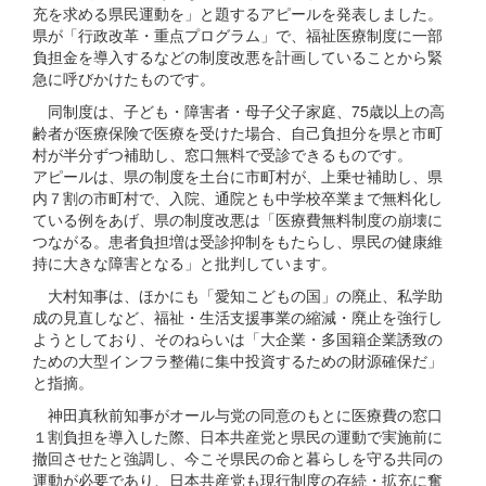
充を求める県民運動を」と題するアピールを発表しました。
県が「行政改革・重点プログラム」で、福祉医療制度に一部
負担金を導入するなどの制度改悪を計画していることから緊
急に呼びかけたものです。
同制度は、子ども・障害者・母子父子家庭、75歳以上の高
齢者が医療保険で医療を受けた場合、自己負担分を県と市町
村が半分ずつ補助し、窓口無料で受診できるものです。
アピールは、県の制度を土台に市町村が、上乗せ補助し、県
内７割の市町村で、入院、通院とも中学校卒業まで無料化し
ている例をあげ、県の制度改悪は「医療費無料制度の崩壊に
つながる。患者負担増は受診抑制をもたらし、県民の健康維
持に大きな障害となる」と批判しています。
大村知事は、ほかにも「愛知こどもの国」の廃止、私学助
成の見直しなど、福祉・生活支援事業の縮減・廃止を強行し
ようとしており、そのねらいは「大企業・多国籍企業誘致の
ための大型インフラ整備に集中投資するための財源確保だ」
と指摘。
神田真秋前知事がオール与党の同意のもとに医療費の窓口
１割負担を導入した際、日本共産党と県民の運動で実施前に
撤回させたと強調し、今こそ県民の命と暮らしを守る共同の
運動が必要であり、日本共産党も現行制度の存続・拡充に奮