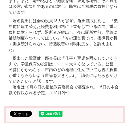
ます。また、老朽化などで施設を建て替える場合、その費用
は公営が市負担であるのに対し、民営は全額親の負担となっ
ています。
署名提出には会の役員18人が参加。近田議長に対し、「数
年前に建て替えた経費を利用料に上乗せしているので、重い
負担に耐えられず、退所者が続出し、今は閉所寸前。早急に
補助制度をつくってほしい」「今の運営費では、指導員が長
く働き続けられない。待遇改善の補助制度を」と訴えまし
た。
提出した鷲野健一郎会長は「仕事と育児を両立していくう
えで、学童保育の役割はますます大きくなっている。公営・
民営にかかわらず、市内のどの地域に住んでいても親の負担
が重くならないよう世論を大きく広げ、議会にはたらきかけ
ていきたい」と話します。
署名は12月８日の福祉教育委員会で審査され、15日の本会
議で採決される予定。（12月2日）