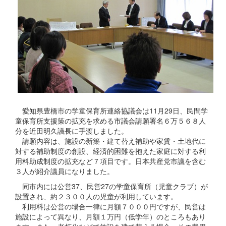
愛知県豊橋市の学童保育所連絡協議会は11月29日、民間学
童保育所支援策の拡充を求める市議会請願署名６万５６８人
分を近田明久議長に手渡しました。
請願内容は、施設の新築・建て替え補助や家賃・土地代に
対する補助制度の創設、経済的困難を抱えた家庭に対する利
用料助成制度の拡充など７項目です。日本共産党市議を含む
３人が紹介議員になりました。
同市内には公営37、民営27の学童保育所（児童クラブ）が
設置され、約２３００人の児童が利用しています。
利用料は公営の場合一律に月額７０００円ですが、民営は
施設によって異なり、月額１万円（低学年）のところもあり