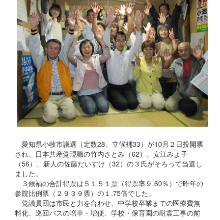
愛知県小牧市議選（定数28、立候補33）が10月２日投開票
され、日本共産党現職の竹内さとみ（62）、安江みよ子
（56）、新人の佐藤だいすけ（32）の３氏がそろって当選し
ました。
３候補の合計得票は５１５１票（得票率９.60％）で昨年の
参院比例票（２９３９票）の１.75倍でした。
党議員団は市民と力を合わせ、中学校卒業までの医療費無
料化、巡回バスの増車・増便、学校・保育園の耐震工事の前