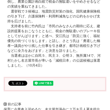
倒し、農業公園計画白紙で税金の無駄遣いをやめさせるなど
の実績を重ねてきました。
選挙戦で３候補は、地震防災対策の強化、国民健康保険税
の引き下げ、介護保険料・利用料減免などの公約をかかげ支
持を広げました。
支持者を前に竹内氏は「市民のみなさんの期待に応え、建
設的提案をおこなうとともに、税金の無駄遣いのブレーキ役
としてがんばります」と述べ、安江氏は「防災に強く、福祉
優先の街づくりをします」と話し、さとう氏は「勇退した楠
孝一議員がやり残した仕事を引き継ぎ、都市計画税引き下げ
などに全力をあげます」と決意を語りました。
当選者はほかに自民５、民主３、公明３、無所属14で、河
村たかし名古屋市長が率いる「減税日本」の公認候補は落選
しました。（10月4日）
保育に企業参入認めるな 名古屋市議会に２万８千人署名提出