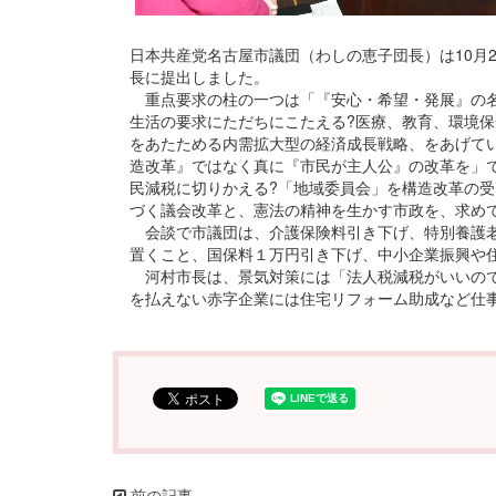
日本共産党名古屋市議団（わしの恵子団長）は10月
長に提出しました。
重点要求の柱の一つは「『安心・希望・発展』の名
生活の要求にただちにこたえる?医療、教育、環境保
をあたためる内需拡大型の経済成長戦略、をあげて
造改革』ではなく真に『市民が主人公』の改革を」
民減税に切りかえる?「地域委員会」を構造改革の受
づく議会改革と、憲法の精神を生かす市政を、求め
会談で市議団は、介護保険料引き下げ、特別養護老
置くこと、国保料１万円引き下げ、中小企業振興や
河村市長は、景気対策には「法人税減税がいいので
を払えない赤字企業には住宅リフォーム助成など仕事起