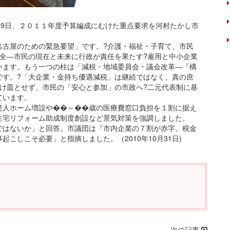
29日、２０１１年度予算編成にむけた重点要求を河村たかし市
古屋のための緊急要望」です。?介護・福祉・子育て、市民
全―市民の現在と未来に行政が責任を果たす?雇用と中小企業
います。もう一つの柱は「減税・地域委員会・議会改革―『構
です。?「大企業・金持ち優遇減税」は継続ではなく、真の庶
け皿とせず、市民の「安心と参加」の市政へ?二元代表制に基
ています。
人ホーム増設や��～��歳の医療費窓口負担を１割に据え
住宅リフォーム助成制度創設など景気対策を強調しました。
はないか」と回答。市議団は『市内企業の７割が赤字。税金
こしこそ必要」と指摘しました。（2010年10月31日)