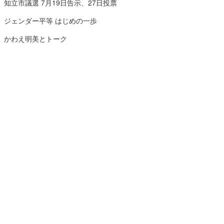
知立市議選 7月19日告示、27日投票
ジェンダー平等 はじめの一歩
かわえ明美とトーク