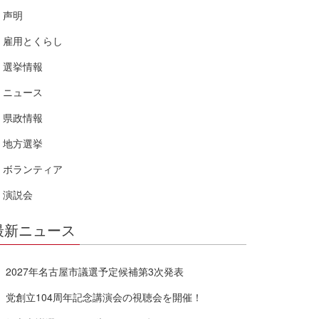
声明
雇用とくらし
選挙情報
ニュース
県政情報
地方選挙
ボランティア
演説会
最新ニュース
2027年名古屋市議選予定候補第3次発表
党創立104周年記念講演会の視聴会を開催！