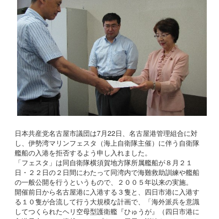
日本共産党名古屋市議団は7月22日、名古屋港管理組合に対
し、伊勢湾マリンフェスタ（海上自衛隊主催）に伴う自衛隊
艦船の入港を拒否するよう申し入れました。
「フェスタ」は同自衛隊横須賀地方隊所属艦船が８月２１
日・２２日の２日間にわたって同湾内で海難救助訓練や艦船
の一般公開を行うというもので、２００５年以来の実施。
開催前日から名古屋港に入港する３隻と、四日市港に入港す
る１０隻が合流して行う大規模な計画で、「海外派兵を意識
してつくられたヘリ空母型護衛艦『ひゅうが』（四日市港に