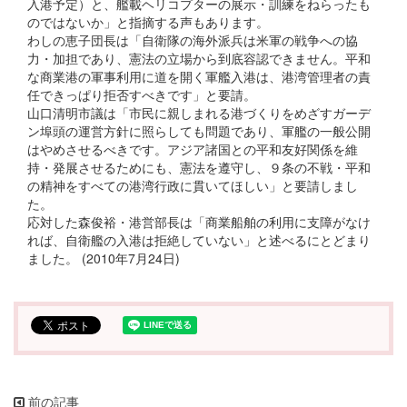
入港予定）と、艦載ヘリコプターの展示・訓練をねらったも
のではないか」と指摘する声もあります。
わしの恵子団長は「自衛隊の海外派兵は米軍の戦争への協
力・加担であり、憲法の立場から到底容認できません。平和
な商業港の軍事利用に道を開く軍艦入港は、港湾管理者の責
任できっぱり拒否すべきです」と要請。
山口清明市議は「市民に親しまれる港づくりをめざすガーデ
ン埠頭の運営方針に照らしても問題であり、軍艦の一般公開
はやめさせるべきです。アジア諸国との平和友好関係を維
持・発展させるためにも、憲法を遵守し、９条の不戦・平和
の精神をすべての港湾行政に貫いてほしい」と要請しまし
た。
応対した森俊裕・港営部長は「商業船舶の利用に支障がなけ
れば、自衛艦の入港は拒絶していない」と述べるにとどまり
ました。 (2010年7月24日)