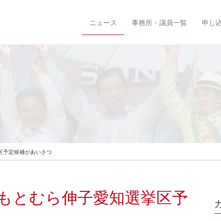
ニュース
事務所・議員一覧
申し
区予定候補があいさつ
もとむら伸子愛知選挙区予