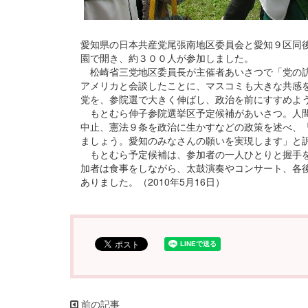
愛知県の日本共産党尾張南地区委員会と愛知９区同後
園で開き、約３００人が参加しました。
松崎省三党地区委員長が主催者あいさつで「党の訪
アメリカと会談したことに、マスコミも大きな共感
党を、参院選で大きく伸ばし、政治を前にすすめよ
もとむら伸子参院選挙区予定候補があいさつ。人間
中止、憲法９条を政治に生かすなどの政策を述べ、「
ましょう。愛知のみなさんの願いを実現します」と
もとむら予定候補は、参加者の一人ひとりと握手を
加者は食事をしながら、太鼓演奏やコンサート、各
ありました。（2010年5月16日）