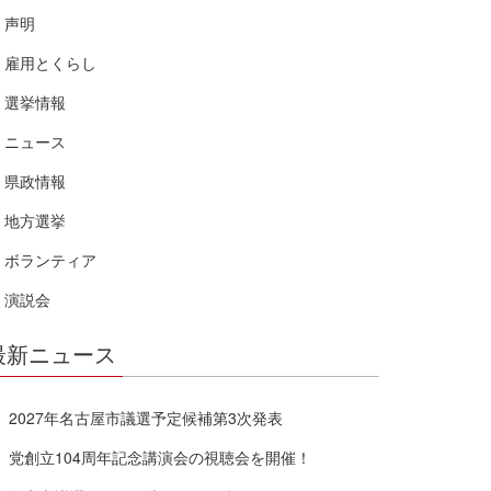
声明
雇用とくらし
選挙情報
ニュース
県政情報
地方選挙
ボランティア
演説会
最新ニュース
2027年名古屋市議選予定候補第3次発表
党創立104周年記念講演会の視聴会を開催！