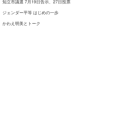
知立市議選 7月19日告示、27日投票
ジェンダー平等 はじめの一歩
かわえ明美とトーク