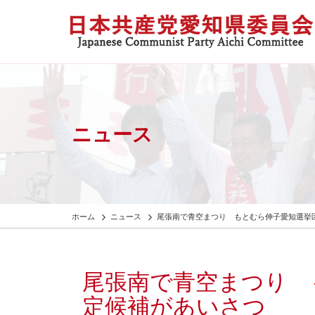
ニュース
ホーム
ニュース
尾張南で青空まつり もとむら伸子愛知選挙
尾張南で青空まつり 
定候補があいさつ