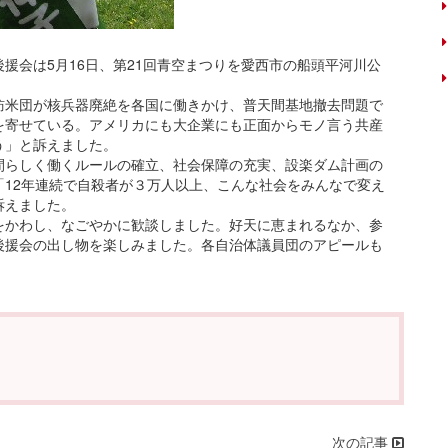
援会は5月16日、第21回青空まつりを愛西市の船頭平河川公
米団が核兵器廃絶を各国に働きかけ、普天間基地撤去問題で
を寄せている。アメリカにも大企業にも正面からモノ言う共産
う」と訴えました。
らしく働くルールの確立、社会保障の充実、設楽ダム計画の
12年連続で自殺者が３万人以上、こんな社会をみんなで変え
訴えました。
かわし、なごやかに歓談しました。好天に恵まれるなか、参
後援会の出し物を楽しみました。各自治体議員団のアピールも