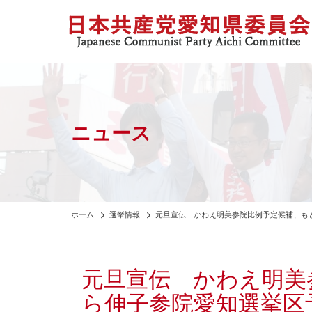
ニュース
ホーム
選挙情報
元旦宣伝 かわえ明美参院比例予定候補、
元旦宣伝 かわえ明美
ら伸子参院愛知選挙