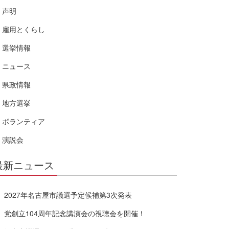
声明
雇用とくらし
選挙情報
ニュース
県政情報
地方選挙
ボランティア
演説会
最新ニュース
2027年名古屋市議選予定候補第3次発表
党創立104周年記念講演会の視聴会を開催！