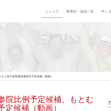
ニュース
事務所・議員一覧
申し
もとむら伸子参院愛知選挙区予定候補（動画）
参院比例予定候補、もとむ
区予定候補（動画）