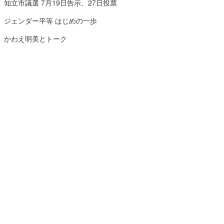
知立市議選 7月19日告示、27日投票
ジェンダー平等 はじめの一歩
かわえ明美とトーク