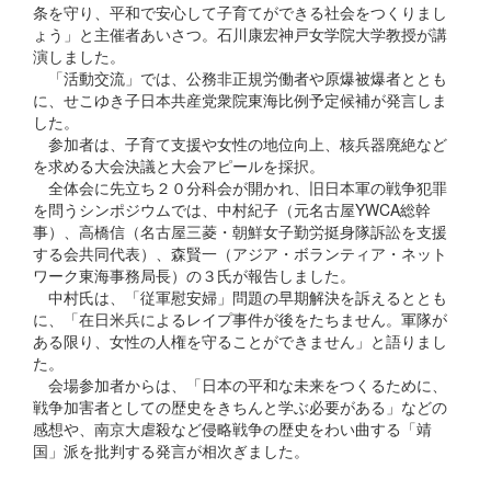
条を守り、平和で安心して子育てができる社会をつくりまし
ょう」と主催者あいさつ。石川康宏神戸女学院大学教授が講
演しました。
「活動交流」では、公務非正規労働者や原爆被爆者ととも
に、せこゆき子日本共産党衆院東海比例予定候補が発言しま
した。
参加者は、子育て支援や女性の地位向上、核兵器廃絶など
を求める大会決議と大会アピールを採択。
全体会に先立ち２０分科会が開かれ、旧日本軍の戦争犯罪
を問うシンポジウムでは、中村紀子（元名古屋YWCA総幹
事）、高橋信（名古屋三菱・朝鮮女子勤労挺身隊訴訟を支援
する会共同代表）、森賢一（アジア・ボランティア・ネット
ワーク東海事務局長）の３氏が報告しました。
中村氏は、「従軍慰安婦」問題の早期解決を訴えるととも
に、「在日米兵によるレイプ事件が後をたちません。軍隊が
ある限り、女性の人権を守ることができません」と語りまし
た。
会場参加者からは、「日本の平和な未来をつくるために、
戦争加害者としての歴史をきちんと学ぶ必要がある」などの
感想や、南京大虐殺など侵略戦争の歴史をわい曲する「靖
国」派を批判する発言が相次ぎました。