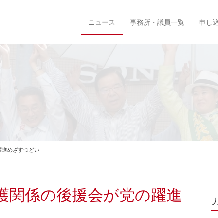
ニュース
事務所・議員一覧
申し
の躍進めざすつどい
、介護関係の後援会が党の躍進