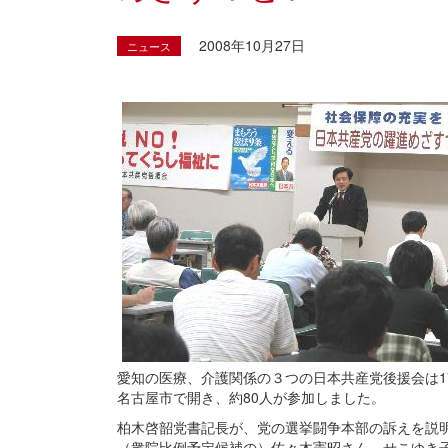
2008年10月27日
ニュース
愛知の医療、介護関係の３つの日本共産党後援会は1
名古屋市で開き、約80人が参加しました。
柏木啓韶党書記長が、党の選挙闘争本部の訴えを説
（衆院比例予定候補の）佐々木憲昭さん、せこゆき