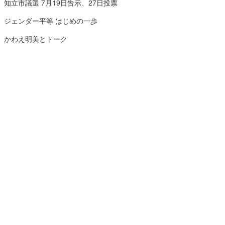
知立市議選 7月19日告示、27日投票
ジェンダー平等 はじめの一歩
かわえ明美とトーク