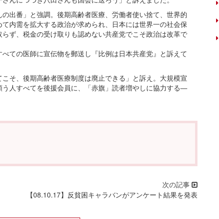
んの出番」と強調。後期高齢者医療、労働者使い捨て、世界的
めて内需を拡大する政治が求められ、日本には世界一の社会保
取らず、税金の受け取りも認めない共産党でこそ政治は改革で
すべての医師に宣伝物を郵送し『比例は日本共産党』と訴えて
てこそ、後期高齢者医療制度は廃止できる」と訴え。大規模宣
願う人すべてを後援会員に、「赤旗」読者増やしに協力する―
【08.10.17】反貧困キャラバンがアンケート結果を発表