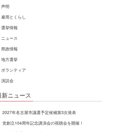
声明
雇用とくらし
選挙情報
ニュース
県政情報
地方選挙
ボランティア
演説会
最新ニュース
2027年名古屋市議選予定候補第3次発表
党創立104周年記念講演会の視聴会を開催！