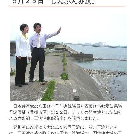
５月２５日「しんぶん赤旗」
日本共産党の八田ひろ子前参院議員と斎藤ひろむ愛知県議
予定候補（豊橋市区）は２２日、アサリの発生地として知ら
れる六条潟（三河湾東部沿岸）を視察しました。
豊川河口左岸に広大に広がる同干潟は、汐川干潟ととも
に、三河湾に残る数少ない干潟・浅海域で、閉鎖性水域の三