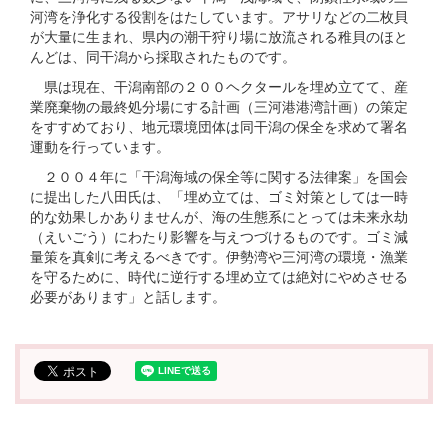
河湾を浄化する役割をはたしています。アサリなどの二枚貝
が大量に生まれ、県内の潮干狩り場に放流される稚貝のほと
んどは、同干潟から採取されたものです。
県は現在、干潟南部の２００ヘクタールを埋め立てて、産
業廃棄物の最終処分場にする計画（三河港港湾計画）の策定
をすすめており、地元環境団体は同干潟の保全を求めて署名
運動を行っています。
２００４年に「干潟海域の保全等に関する法律案」を国会
に提出した八田氏は、「埋め立ては、ゴミ対策としては一時
的な効果しかありませんが、海の生態系にとっては未来永劫
（えいごう）にわたり影響を与えつづけるものです。ゴミ減
量策を真剣に考えるべきです。伊勢湾や三河湾の環境・漁業
を守るために、時代に逆行する埋め立ては絶対にやめさせる
必要があります」と話します。