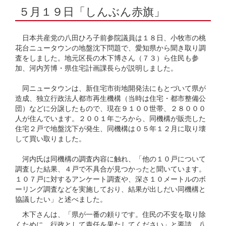
５月１９日「しんぶん赤旗」
日本共産党の八田ひろ子前参院議員は１８日、小牧市の桃
花台ニュータウンの地盤沈下問題で、愛知県から聞き取り調
査をしました。地元区長の木下博さん（７３）ら住民も参
加、河内芳博・県住宅計画課長らが説明しました。
同ニュータウンは、新住宅市街地開発法にもとづいて県が
造成、独立行政法人都市再生機構（当時は住宅・都市整備公
団）などに分譲したもので、現在９１００世帯、２８０００
人が住んでいます。２００１年ごろから、同機構が販売した
住宅２戸で地盤沈下が発生、同機構は０５年１２月に取り壊
して買い取りました。
河内氏は同機構の調査内容に触れ、「他の１０戸について
調査した結果、４戸で不具合が見つかったと聞いています。
１０７戸に対するアンケート調査や、深さ１０メートルのボ
ーリング調査などを実施しており、結果が出しだい同機構と
協議したい」と述べました。
木下さんは、「県が一番の頼りです。住民の不安を取り除
くために、行政として責任を果たしてください」と要請。八