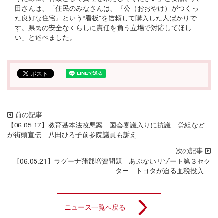
田さんは、「住民のみなさんは、『公（おおやけ）がつくっ
た良好な住宅』という“看板”を信頼して購入した人ばかりで
す。県民の安全なくらしに責任を負う立場で対応してほし
い」と述べました。
【06.05.17】教育基本法改悪案 国会審議入りに抗議 労組など
が街頭宣伝 八田ひろ子前参院議員も訴え
【06.05.21】ラグーナ蒲郡増資問題 あぶないリゾート第３セク
ター トヨタが迫る血税投入
ニュース一覧へ戻る