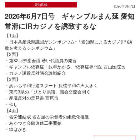
愛知民報
2026年6月7日
2026年6月7日号 ギャンブルまん延 愛知
常滑にIRカジノを誘致するな
【1面】
・日本共産党県議団がシンポジウムｰ「愛知県によるカジノ(IR)誘
致を考えるシンポジウム」
【2面】
・第82回県党会議 若い代議員の発言
・ギャンブル依存症「数年かかる」/依存症専門医 西山医院長
・カジノ誘致反対議会論戦紹介
【3面】
・あいち平和行進スタート 反核平和の声大きく
・東海3県の「ひとり県議」議会交流会開く
・産廃反対の意見書 西尾市
・催し
【4面】
・名労連結成 名古屋の労働者の組織化推進
・あかつき会館改修工事開始
・絵はがき