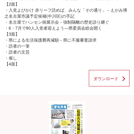
【2面】
・入党よびかけ 赤リーフ読めば、みんな「その通り」－えがみ博
之名古屋市議予定候補(中川区)の手記
・名古屋でハンセン病展示会－強制隔離の歴史語り継ぐ
・6・7月で80人入党者迎えよう―県委員会総会開く
【3面】
・県による生活保護費再減額－県に不服審査請求
・読者の一筆
・読者の文芸
・催し
【4面】
ダウンロード