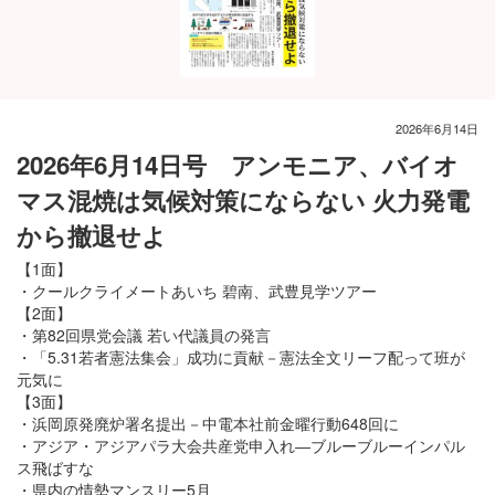
2026年6月14日
2026年6月14日号 アンモニア、バイオ
マス混焼は気候対策にならない 火力発電
から撤退せよ
【1面】
・クールクライメートあいち 碧南、武豊見学ツアー
【2面】
・第82回県党会議 若い代議員の発言
・「5.31若者憲法集会」成功に貢献－憲法全文リーフ配って班が
元気に
【3面】
・浜岡原発廃炉署名提出－中電本社前金曜行動648回に
・アジア・アジアパラ大会共産党申入れ―ブルーブルーインパル
ス飛ばすな
・県内の情勢マンスリー5月