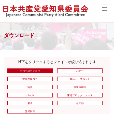
ダウンロード
以下をクリックするとファイルが絞り込まれます
すべてのカテゴリ
バナー
愛知民報号外
宣伝カースポット
写真
演説原稿例
パネル
東海ブロックニュース
署名
その他
愛知民報