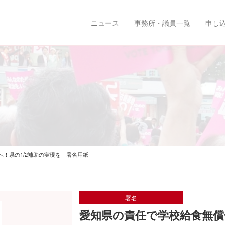
ニュース
事務所・議員一覧
申し
！県の1/2補助の実現を 署名用紙
署名
愛知県の責任で学校給食無償